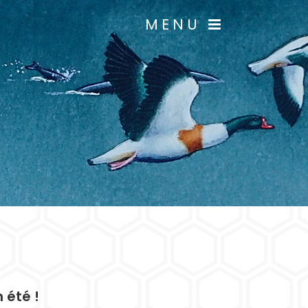
MENU
 été !