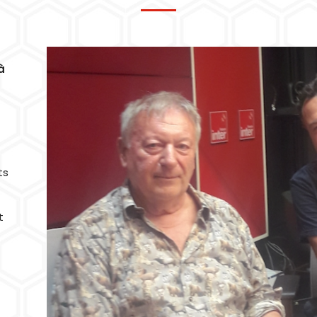
à
ts
t